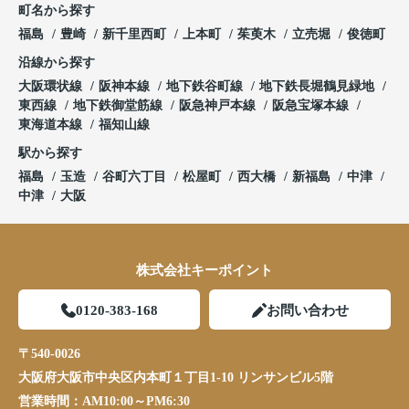
町名から探す
福島
豊崎
新千里西町
上本町
茱萸木
立売堀
俊徳町
沿線から探す
大阪環状線
阪神本線
地下鉄谷町線
地下鉄長堀鶴見緑地
東西線
地下鉄御堂筋線
阪急神戸本線
阪急宝塚本線
東海道本線
福知山線
駅から探す
福島
玉造
谷町六丁目
松屋町
西大橋
新福島
中津
中津
大阪
株式会社キーポイント
0120-383-168
お問い合わせ
〒540-0026
大阪府大阪市中央区内本町１丁目1-10 リンサンビル5階
営業時間：
AM10:00～PM6:30