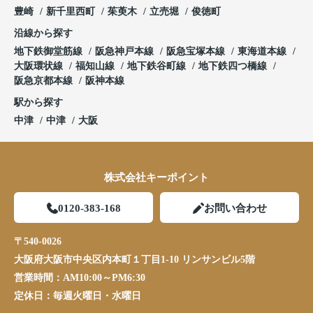
豊崎
新千里西町
茱萸木
立売堀
俊徳町
沿線から探す
地下鉄御堂筋線
阪急神戸本線
阪急宝塚本線
東海道本線
大阪環状線
福知山線
地下鉄谷町線
地下鉄四つ橋線
阪急京都本線
阪神本線
駅から探す
中津
中津
大阪
株式会社キーポイント
0120-383-168
お問い合わせ
〒540-0026
大阪府大阪市中央区内本町１丁目1-10 リンサンビル5階
営業時間：
AM10:00～PM6:30
定休日：
毎週火曜日・水曜日