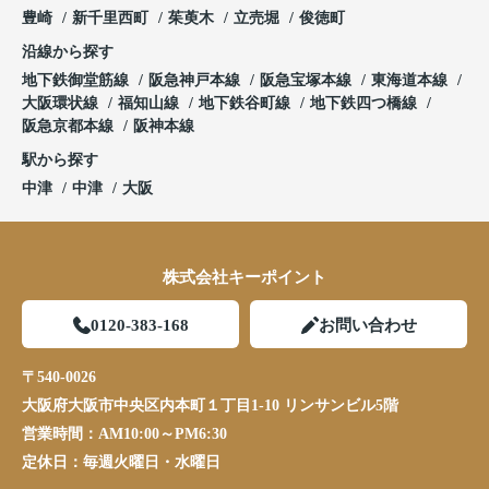
豊崎
新千里西町
茱萸木
立売堀
俊徳町
沿線から探す
地下鉄御堂筋線
阪急神戸本線
阪急宝塚本線
東海道本線
大阪環状線
福知山線
地下鉄谷町線
地下鉄四つ橋線
阪急京都本線
阪神本線
駅から探す
中津
中津
大阪
株式会社キーポイント
0120-383-168
お問い合わせ
〒540-0026
大阪府大阪市中央区内本町１丁目1-10 リンサンビル5階
営業時間：
AM10:00～PM6:30
定休日：
毎週火曜日・水曜日