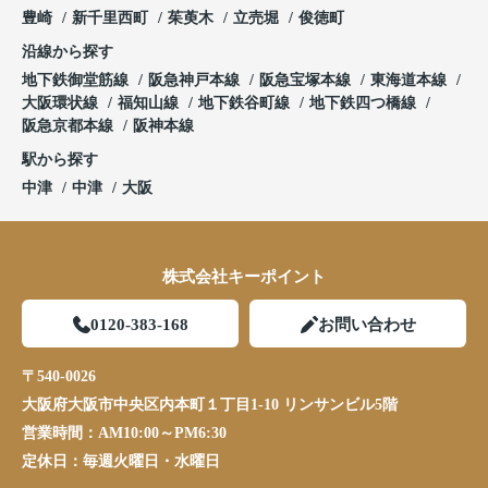
豊崎
新千里西町
茱萸木
立売堀
俊徳町
沿線から探す
地下鉄御堂筋線
阪急神戸本線
阪急宝塚本線
東海道本線
大阪環状線
福知山線
地下鉄谷町線
地下鉄四つ橋線
阪急京都本線
阪神本線
駅から探す
中津
中津
大阪
株式会社キーポイント
0120-383-168
お問い合わせ
〒540-0026
大阪府大阪市中央区内本町１丁目1-10 リンサンビル5階
営業時間：
AM10:00～PM6:30
定休日：
毎週火曜日・水曜日