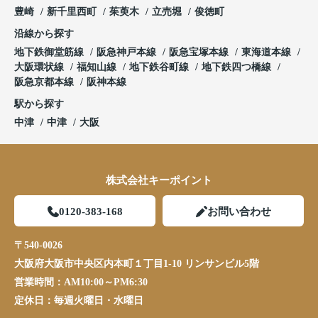
豊崎
新千里西町
茱萸木
立売堀
俊徳町
沿線から探す
地下鉄御堂筋線
阪急神戸本線
阪急宝塚本線
東海道本線
大阪環状線
福知山線
地下鉄谷町線
地下鉄四つ橋線
阪急京都本線
阪神本線
駅から探す
中津
中津
大阪
株式会社キーポイント
0120-383-168
お問い合わせ
〒540-0026
大阪府大阪市中央区内本町１丁目1-10 リンサンビル5階
営業時間：
AM10:00～PM6:30
定休日：
毎週火曜日・水曜日