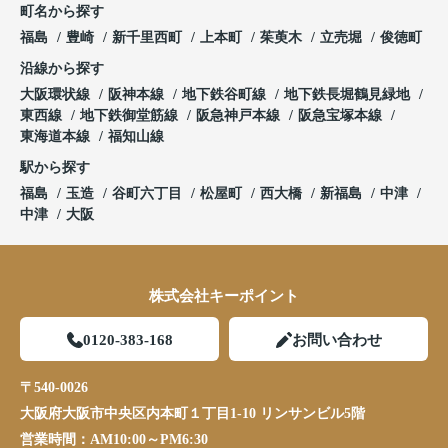
町名から探す
福島
豊崎
新千里西町
上本町
茱萸木
立売堀
俊徳町
沿線から探す
大阪環状線
阪神本線
地下鉄谷町線
地下鉄長堀鶴見緑地
東西線
地下鉄御堂筋線
阪急神戸本線
阪急宝塚本線
東海道本線
福知山線
駅から探す
福島
玉造
谷町六丁目
松屋町
西大橋
新福島
中津
中津
大阪
株式会社キーポイント
0120-383-168
お問い合わせ
〒540-0026
大阪府大阪市中央区内本町１丁目1-10 リンサンビル5階
営業時間：
AM10:00～PM6:30