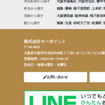
市区町村から探す
大阪市福島区
大阪市北区
豊中
町名から探す
福島
豊崎
新千里西町
上本町
沿線から探す
大阪環状線
阪神本線
地下鉄谷
駅から探す
福島
玉造
谷町六丁目
松屋町
株式会社キーポイント
〒540-0026
大阪府大阪市中央区内本町１丁目1-10 リンサンビル5階
営業時間：
AM10:00～PM6:30
定休日：
毎週火曜日・水曜日
お問い合わせ