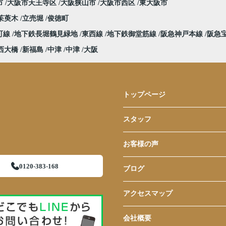
市
大阪市天王寺区
大阪狭山市
大阪市西区
東大阪市
茱萸木
立売堀
俊徳町
町線
地下鉄長堀鶴見緑地
東西線
地下鉄御堂筋線
阪急神戸本線
阪急
西大橋
新福島
中津
中津
大阪
トップページ
スタッフ
お客様の声
0120-383-168
ブログ
アクセスマップ
会社概要