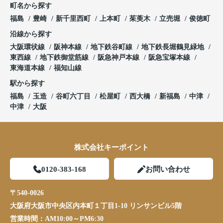
町名から探す
福島
豊崎
新千里西町
上本町
茱萸木
立売堀
俊徳町
沿線から探す
大阪環状線
阪神本線
地下鉄谷町線
地下鉄長堀鶴見緑地
東西線
地下鉄御堂筋線
阪急神戸本線
阪急宝塚本線
東海道本線
福知山線
駅から探す
福島
玉造
谷町六丁目
松屋町
西大橋
新福島
中津
中津
大阪
株式会社キーポイント
0120-383-168
お問い合わせ
〒540-0026
大阪府大阪市中央区内本町１丁目1-10 リンサンビル5階
営業時間：
AM10:00～PM6:30