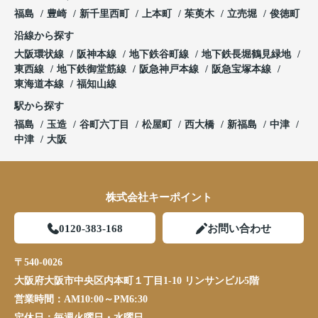
福島
豊崎
新千里西町
上本町
茱萸木
立売堀
俊徳町
沿線から探す
大阪環状線
阪神本線
地下鉄谷町線
地下鉄長堀鶴見緑地
東西線
地下鉄御堂筋線
阪急神戸本線
阪急宝塚本線
東海道本線
福知山線
駅から探す
福島
玉造
谷町六丁目
松屋町
西大橋
新福島
中津
中津
大阪
株式会社キーポイント
0120-383-168
お問い合わせ
〒540-0026
大阪府大阪市中央区内本町１丁目1-10 リンサンビル5階
営業時間：
AM10:00～PM6:30
定休日：
毎週火曜日・水曜日