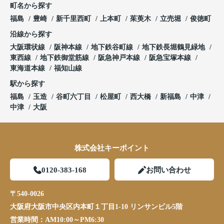
町名から探す
福島
豊崎
新千里西町
上本町
茱萸木
立売堀
俊徳町
沿線から探す
大阪環状線
阪神本線
地下鉄谷町線
地下鉄長堀鶴見緑地
東西線
地下鉄御堂筋線
阪急神戸本線
阪急宝塚本線
東海道本線
福知山線
駅から探す
福島
玉造
谷町六丁目
松屋町
西大橋
新福島
中津
中津
大阪
株式会社キーポイント
0120-383-168
お問い合わせ
〒540-0026
大阪府大阪市中央区内本町１丁目1-10 リンサンビル5階
営業時間：
AM10:00～PM6:30