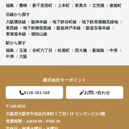
福島
豊崎
新千里西町
上本町
茱萸木
立売堀
俊徳町
沿線から探す
大阪環状線
阪神本線
地下鉄谷町線
地下鉄長堀鶴見緑地
東西線
地下鉄御堂筋線
阪急神戸本線
阪急宝塚本線
東海道本線
福知山線
駅から探す
福島
玉造
谷町六丁目
松屋町
西大橋
新福島
中津
中津
大阪
株式会社キーポイント
0120-383-168
お問い合わせ
〒540-0026
大阪府大阪市中央区内本町１丁目1-10 リンサンビル5階
営業時間：
AM10:00～PM6:30
定休日：
毎週火曜日・水曜日