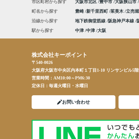
市区町村から探す
大阪市北区
豊中市
大阪狭山市
町名から探す
豊崎
新千里西町
茱萸木
立売
沿線から探す
地下鉄御堂筋線
阪急神戸本線
駅から探す
中津
中津
大阪
株式会社キーポイント
〒540-0026
大阪府大阪市中央区内本町１丁目1-10 リンサンビル5階
営業時間：
AM10:00～PM6:30
定休日：
毎週火曜日・水曜日
お問い合わせ