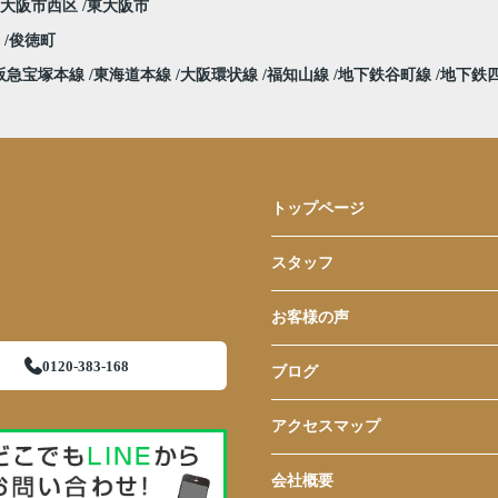
大阪市西区
東大阪市
堀
俊徳町
阪急宝塚本線
東海道本線
大阪環状線
福知山線
地下鉄谷町線
地下鉄
トップページ
スタッフ
お客様の声
0120-383-168
ブログ
アクセスマップ
会社概要