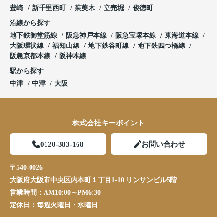
豊崎
新千里西町
茱萸木
立売堀
俊徳町
沿線から探す
地下鉄御堂筋線
阪急神戸本線
阪急宝塚本線
東海道本線
大阪環状線
福知山線
地下鉄谷町線
地下鉄四つ橋線
阪急京都本線
阪神本線
駅から探す
中津
中津
大阪
株式会社キーポイント
0120-383-168
お問い合わせ
〒540-0026
大阪府大阪市中央区内本町１丁目1-10 リンサンビル5階
営業時間：
AM10:00～PM6:30
定休日：
毎週火曜日・水曜日