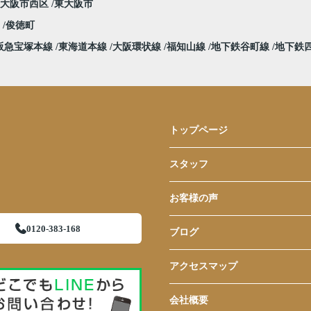
大阪市西区
東大阪市
堀
俊徳町
阪急宝塚本線
東海道本線
大阪環状線
福知山線
地下鉄谷町線
地下鉄
トップページ
スタッフ
お客様の声
0120-383-168
ブログ
アクセスマップ
会社概要