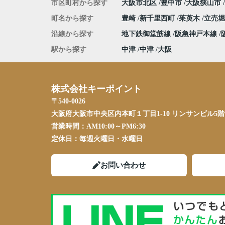
市区町村から探す
大阪市北区
豊中市
大阪狭山市
町名から探す
豊崎
新千里西町
茱萸木
立売
沿線から探す
地下鉄御堂筋線
阪急神戸本線
駅から探す
中津
中津
大阪
株式会社キーポイント
〒540-0026
大阪府大阪市中央区内本町１丁目1-10 リンサンビル5階
営業時間：
AM10:00～PM6:30
定休日：
毎週火曜日・水曜日
お問い合わせ