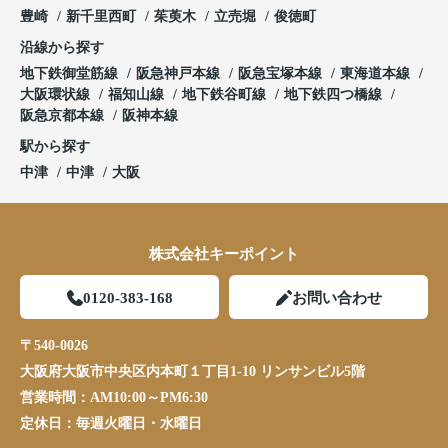
豊崎
新千里西町
茱萸木
立売堀
俊徳町
沿線から探す
地下鉄御堂筋線
阪急神戸本線
阪急宝塚本線
東海道本線
大阪環状線
福知山線
地下鉄谷町線
地下鉄四つ橋線
阪急京都本線
阪神本線
駅から探す
中津
中津
大阪
株式会社キーポイント
0120-383-168
お問い合わせ
〒540-0026
大阪府大阪市中央区内本町１丁目1-10 リンサンビル5階
営業時間：
AM10:00～PM6:30
定休日：
毎週火曜日・水曜日