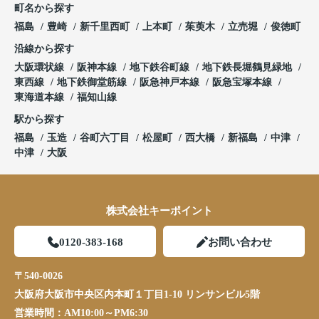
町名から探す
福島
豊崎
新千里西町
上本町
茱萸木
立売堀
俊徳町
沿線から探す
大阪環状線
阪神本線
地下鉄谷町線
地下鉄長堀鶴見緑地
東西線
地下鉄御堂筋線
阪急神戸本線
阪急宝塚本線
東海道本線
福知山線
駅から探す
福島
玉造
谷町六丁目
松屋町
西大橋
新福島
中津
中津
大阪
株式会社キーポイント
0120-383-168
お問い合わせ
〒540-0026
大阪府大阪市中央区内本町１丁目1-10 リンサンビル5階
営業時間：
AM10:00～PM6:30