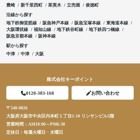
豊崎
新千里西町
茱萸木
立売堀
俊徳町
沿線から探す
地下鉄御堂筋線
阪急神戸本線
阪急宝塚本線
東海道本線
大阪環状線
福知山線
地下鉄谷町線
地下鉄四つ橋線
阪急京都本線
阪神本線
駅から探す
中津
中津
大阪
株式会社キーポイント
0120-383-168
お問い合わせ
〒540-0026
大阪府大阪市中央区内本町１丁目1-10 リンサンビル5階
営業時間：
AM10:00～PM6:30
定休日：
毎週火曜日・水曜日