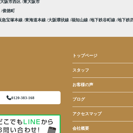
大阪市西区
東大阪市
堀
俊徳町
阪急宝塚本線
東海道本線
大阪環状線
福知山線
地下鉄谷町線
地下鉄
トップページ
スタッフ
お客様の声
0120-383-168
ブログ
アクセスマップ
会社概要