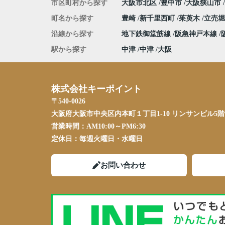
市区町村から探す
大阪市北区
豊中市
大阪狭山市
町名から探す
豊崎
新千里西町
茱萸木
立売
沿線から探す
地下鉄御堂筋線
阪急神戸本線
駅から探す
中津
中津
大阪
株式会社キーポイント
〒540-0026
大阪府大阪市中央区内本町１丁目1-10 リンサンビル5階
営業時間：
AM10:00～PM6:30
定休日：
毎週火曜日・水曜日
お問い合わせ