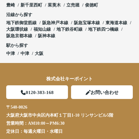
豊崎
新千里西町
茱萸木
立売堀
俊徳町
沿線から探す
地下鉄御堂筋線
阪急神戸本線
阪急宝塚本線
東海道本線
大阪環状線
福知山線
地下鉄谷町線
地下鉄四つ橋線
阪急京都本線
阪神本線
駅から探す
中津
中津
大阪
株式会社キーポイント
0120-383-168
お問い合わせ
〒540-0026
大阪府大阪市中央区内本町１丁目1-10 リンサンビル5階
営業時間：
AM10:00～PM6:30
定休日：
毎週火曜日・水曜日