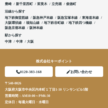
豊崎
新千里西町
茱萸木
立売堀
俊徳町
沿線から探す
地下鉄御堂筋線
阪急神戸本線
阪急宝塚本線
東海道本線
大阪環状線
福知山線
地下鉄谷町線
地下鉄四つ橋線
阪急京都本線
阪神本線
駅から探す
中津
中津
大阪
株式会社キーポイント
0120-383-168
お問い合わせ
〒540-0026
大阪府大阪市中央区内本町１丁目1-10 リンサンビル5階
営業時間：
AM10:00～PM6:30
定休日：
毎週火曜日・水曜日