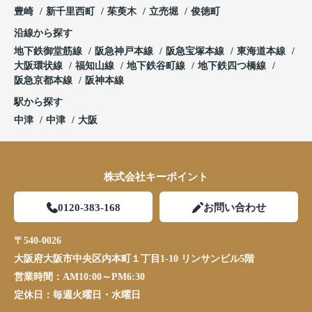
豊崎
新千里西町
茱萸木
立売堀
俊徳町
沿線から探す
地下鉄御堂筋線
阪急神戸本線
阪急宝塚本線
東海道本線
大阪環状線
福知山線
地下鉄谷町線
地下鉄四つ橋線
阪急京都本線
阪神本線
駅から探す
中津
中津
大阪
株式会社キーポイント
0120-383-168
お問い合わせ
〒540-0026
大阪府大阪市中央区内本町１丁目1-10 リンサンビル5階
営業時間：
AM10:00～PM6:30
定休日：
毎週火曜日・水曜日