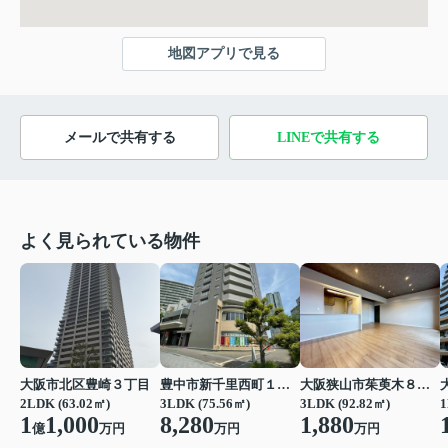
地図アプリで見る
メールで共有する
LINEで共有する
よく見られている物件
大阪市北区豊崎３丁目
豊中市新千里西町１丁目
大阪狭山市茱萸木８丁目
2LDK (63.02㎡)
3LDK (75.56㎡)
3LDK (92.82㎡)
1
1
1,000
8,280
1,880
億
万円
万円
万円