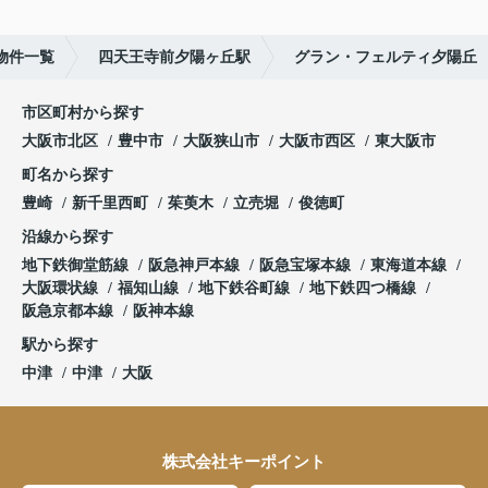
物件一覧
四天王寺前夕陽ヶ丘駅
グラン・フェルティ夕陽丘
市区町村から探す
大阪市北区
豊中市
大阪狭山市
大阪市西区
東大阪市
町名から探す
豊崎
新千里西町
茱萸木
立売堀
俊徳町
沿線から探す
地下鉄御堂筋線
阪急神戸本線
阪急宝塚本線
東海道本線
大阪環状線
福知山線
地下鉄谷町線
地下鉄四つ橋線
阪急京都本線
阪神本線
駅から探す
中津
中津
大阪
株式会社キーポイント