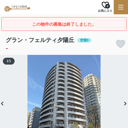
0
お気に入り
この物件の募集は終了しました。
グラン・フェルティ夕陽丘
空室0
-
1
/
5