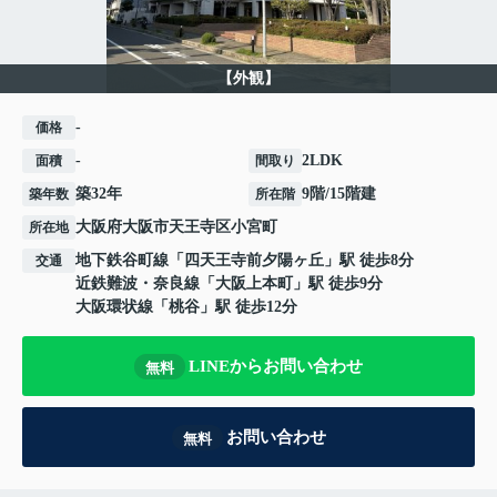
【外観】
-
価格
-
2LDK
面積
間取り
築32年
9階/15階建
築年数
所在階
大阪府
大阪市天王寺区
小宮町
所在地
地下鉄谷町線
「
四天王寺前夕陽ヶ丘
」駅 徒歩8分
交通
近鉄難波・奈良線
「
大阪上本町
」駅 徒歩9分
大阪環状線
「
桃谷
」駅 徒歩12分
LINEからお問い合わせ
無料
お問い合わせ
無料