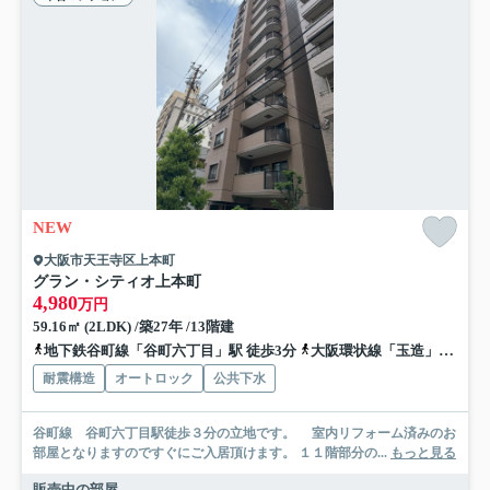
NEW
大阪市天王寺区上本町
グラン・シティオ上本町
4,980
万円
59.16㎡ (2LDK) /築27年 /13階建
地下鉄谷町線「谷町六丁目」駅 徒歩3分
大阪環状線「玉造」駅 徒歩10分
耐震構造
オートロック
公共下水
谷町線 谷町六丁目駅徒歩３分の立地です。 室内リフォーム済みのお
部屋となりますのですぐにご入居頂けます。 １１階部分の...
もっと見る
販売中の部屋