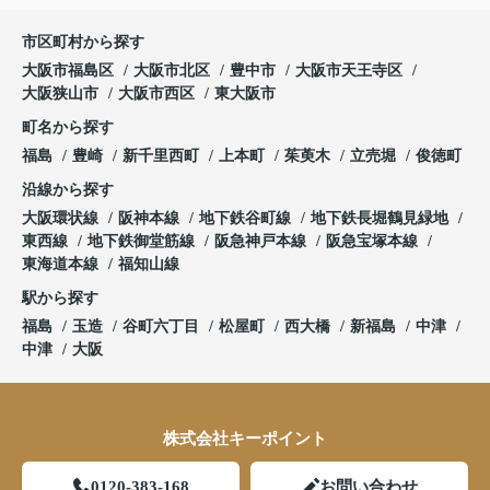
市区町村から探す
大阪市福島区
大阪市北区
豊中市
大阪市天王寺区
大阪狭山市
大阪市西区
東大阪市
町名から探す
福島
豊崎
新千里西町
上本町
茱萸木
立売堀
俊徳町
沿線から探す
大阪環状線
阪神本線
地下鉄谷町線
地下鉄長堀鶴見緑地
東西線
地下鉄御堂筋線
阪急神戸本線
阪急宝塚本線
東海道本線
福知山線
駅から探す
福島
玉造
谷町六丁目
松屋町
西大橋
新福島
中津
中津
大阪
株式会社キーポイント
0120-383-168
お問い合わせ