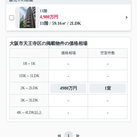
11階
4,980万円
11階 / 59.16㎡ / 2LDK
大阪市天王寺区の掲載物件の価格相場
価格相場
空室件数
1R～1K
-
-
1DK～1LDK
-
-
2K～2LDK
4980万円
1室
3K～3LDK
-
-
4K～4LDK以上
-
-
1