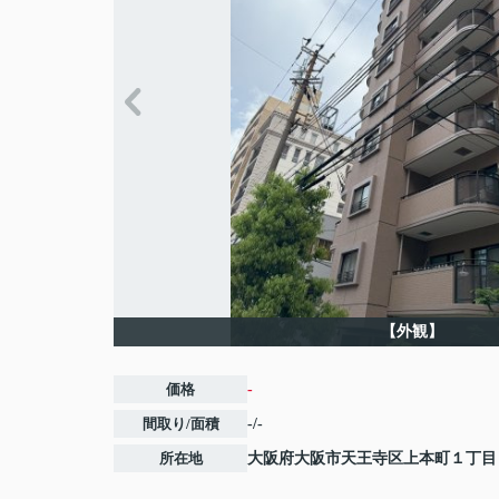
【外観】
価格
-
間取り/面積
-/-
所在地
大阪府
大阪市天王寺区
上本町
１丁目