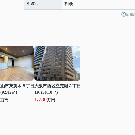
引渡し
相談
情報
狭山市茱萸木８丁目
大阪市西区立売堀３丁目
(92.82㎡)
1K (30.10㎡)
0
1,780
万円
万円