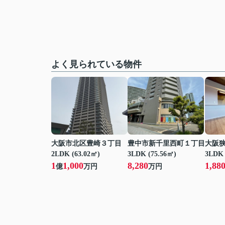
よく見られている物件
大阪市北区豊崎３丁目
豊中市新千里西町１丁目
大阪
2LDK (63.02㎡)
3LDK (75.56㎡)
3LDK 
1
1,000
8,280
1,88
億
万円
万円