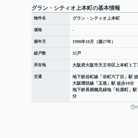
グラン・シティオ上本町の基本情報
物件名
グラン・シティオ上本町
価格
-
築年月
1998年10月（築27年）
総戸数
35戸
所在地
大阪府
大阪市天王寺区
上本町
１丁
交通
地下鉄谷町線
「
谷町六丁目
」駅 
大阪環状線
「
玉造
」駅 徒歩10分
地下鉄長堀鶴見緑地
「
松屋町
」駅
分