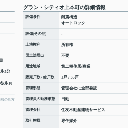
グラン・シティオ上本町の詳細情報
設備条件
耐震構造
オートロック
設備(その他)
-
土地権利
所有権
国土法届出
不要
目
用途地域
第二種住居/商業
徒歩3分
販売戸数 / 総戸数
1戸 / 35戸
 徒歩10
管理形態
管理会社に全部委託
管理員の勤務形態
日勤
情報の見方
管理会社
住友不動産建物サービス
取引態様
専任媒介