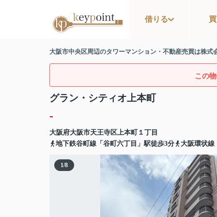
借りる
買
大阪市中央区周辺のタワーマンション・不動産売買は株式
この物
グラン・シティオ上本町
-
大阪府
大阪市天王寺区
上本町
１丁目
地下鉄谷町線「谷町六丁目」駅徒歩3分
大阪環状線
1
/
8