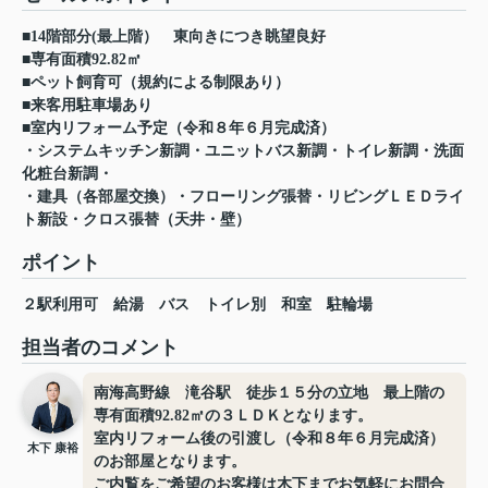
■14階部分(最上階） 東向きにつき眺望良好
■専有面積92.82㎡
■ペット飼育可（規約による制限あり）
■来客用駐車場あり
■室内リフォーム予定（令和８年６月完成済）
・システムキッチン新調・ユニットバス新調・トイレ新調・洗面
化粧台新調・
・建具（各部屋交換）・フローリング張替・リビングＬＥＤライ
ト新設・クロス張替（天井・壁）
ポイント
２駅利用可
給湯
バス
トイレ別
和室
駐輪場
担当者のコメント
南海高野線 滝谷駅 徒歩１５分の立地 最上階の
専有面積92.82㎡の３ＬＤＫとなります。
室内リフォーム後の引渡し（令和８年６月完成済）
木下 康裕
のお部屋となります。
ご内覧をご希望のお客様は木下までお気軽にお問合