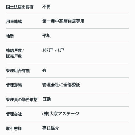
不要
国土法届出要否
第一種中高層住居専用
用途地域
平坦
地勢
187戸 / 1戸
棟総戸数 /
販売戸数
有
管理組合有無
管理会社に全部委託
管理形態
日勤
管理員の勤務形態
(株)大京アステージ
管理会社
専任媒介
取引態様