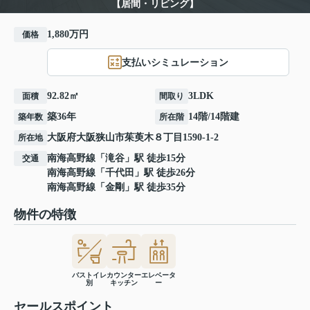
【居間・リビング】
1,880万円
価格
支払いシミュレーション
92.82㎡
3LDK
面積
間取り
築36年
14階/14階建
築年数
所在階
大阪府
大阪狭山市
茱萸木
８丁目1590-1-2
所在地
南海高野線
「
滝谷
」駅 徒歩15分
交通
南海高野線
「
千代田
」駅 徒歩26分
南海高野線
「
金剛
」駅 徒歩35分
物件の特徴
バストイレ
カウンター
エレベータ
別
キッチン
ー
セールスポイント