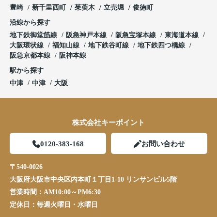
豊崎
新千里西町
茱萸木
立売堀
俊徳町
沿線から探す
地下鉄御堂筋線
阪急神戸本線
阪急宝塚本線
東海道本線
大阪環状線
福知山線
地下鉄谷町線
地下鉄四つ橋線
阪急京都本線
阪神本線
駅から探す
中津
中津
大阪
株式会社キーポイント
0120-383-168
お問い合わせ
〒540-0026
大阪府大阪市中央区内本町１丁目1-10 リンサンビル5階
営業時間：
AM10:00～PM6:30
定休日：
毎週火曜日・水曜日