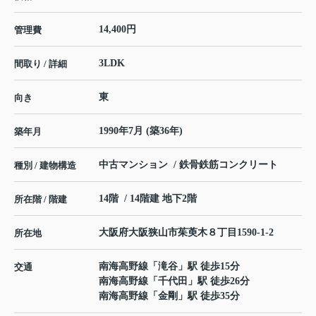
14,400円
管理費
3LDK
間取り / 詳細
東
向き
1990年7月 (築36年)
築年月
中古マンション / 鉄骨鉄筋コンクリート
種別 / 建物構造
14階 / 14階建 地下2階
所在階 / 階建
大阪府
大阪狭山市
茱萸木
８丁目1590-1-2
所在地
南海高野線
「
滝谷
」駅 徒歩15分
交通
南海高野線
「
千代田
」駅 徒歩26分
南海高野線
「
金剛
」駅 徒歩35分