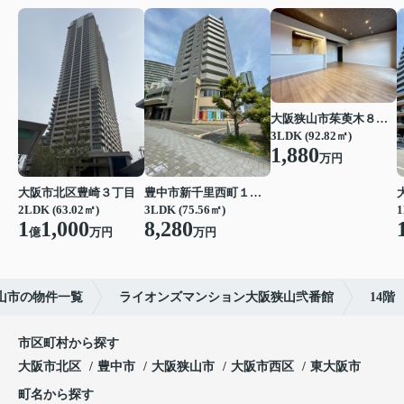
大阪狭山市茱萸木８丁目
3LDK (92.82㎡)
1,880
万円
大阪市北区豊崎３丁目
豊中市新千里西町１丁目
2LDK (63.02㎡)
3LDK (75.56㎡)
1
1
1,000
8,280
億
万円
万円
山市の物件一覧
ライオンズマンション大阪狭山弐番館
14階
市区町村から探す
大阪市北区
豊中市
大阪狭山市
大阪市西区
東大阪市
町名から探す