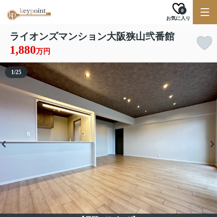
0
お気に入り
ライオンズマンション大阪狭山弐番館
1,880
万円
1
/
25