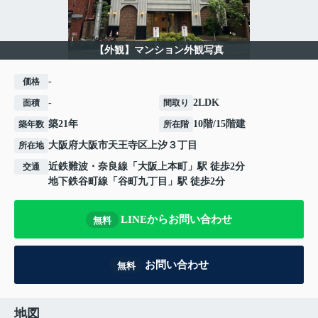
【外観】マンション外観写真
-
価格
-
2LDK
面積
間取り
築21年
10階/15階建
築年数
所在階
大阪府
大阪市天王寺区
上汐
３丁目
所在地
近鉄難波・奈良線
「
大阪上本町
」駅 徒歩2分
交通
地下鉄谷町線
「
谷町九丁目
」駅 徒歩2分
LINEからお問い合わせ
無料
お問い合わせ
無料
地図