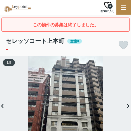
0
お気に入り
この物件の募集は終了しました。
セレッソコート上本町
空室0
-
1
/
9