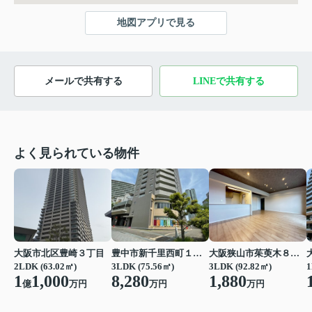
地図アプリで見る
メールで共有する
LINEで共有する
よく見られている物件
大阪市北区豊崎３丁目
豊中市新千里西町１丁目
大阪狭山市茱萸木８丁目
2LDK (63.02㎡)
3LDK (75.56㎡)
3LDK (92.82㎡)
1
1
1,000
8,280
1,880
億
万円
万円
万円