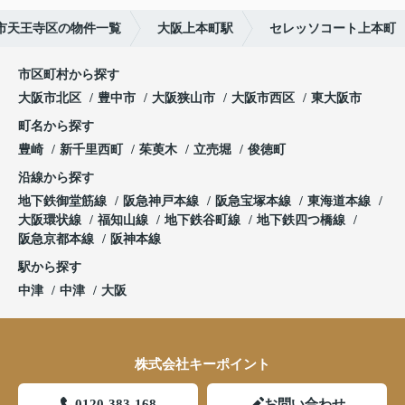
市天王寺区の物件一覧
大阪上本町駅
セレッソコート上本町
市区町村から探す
大阪市北区
豊中市
大阪狭山市
大阪市西区
東大阪市
町名から探す
豊崎
新千里西町
茱萸木
立売堀
俊徳町
沿線から探す
地下鉄御堂筋線
阪急神戸本線
阪急宝塚本線
東海道本線
大阪環状線
福知山線
地下鉄谷町線
地下鉄四つ橋線
阪急京都本線
阪神本線
駅から探す
中津
中津
大阪
株式会社キーポイント
0120-383-168
お問い合わせ