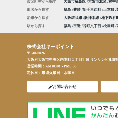
市区町村から探す
大阪市福島区
大阪市北区
豊中
町名から探す
福島
豊崎
新千里西町
上本町
沿線から探す
大阪環状線
阪神本線
地下鉄谷
駅から探す
福島
玉造
谷町六丁目
松屋町
株式会社キーポイント
〒540-0026
大阪府大阪市中央区内本町１丁目1-10 リンサンビル5階
営業時間：
AM10:00～PM6:30
定休日：
毎週火曜日・水曜日
お問い合わせ