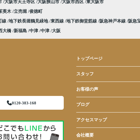
市
大阪市天王寺区
大阪狭山市
大阪市西区
東大阪市
茱萸木
立売堀
俊徳町
町線
地下鉄長堀鶴見緑地
東西線
地下鉄御堂筋線
阪急神戸本線
阪急
西大橋
新福島
中津
中津
大阪
トップページ
スタッフ
お客様の声
0120-383-168
ブログ
アクセスマップ
会社概要