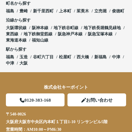
町名から探す
福島
豊崎
新千里西町
上本町
茱萸木
立売堀
俊徳町
沿線から探す
大阪環状線
阪神本線
地下鉄谷町線
地下鉄長堀鶴見緑地
東西線
地下鉄御堂筋線
阪急神戸本線
阪急宝塚本線
東海道本線
福知山線
駅から探す
福島
玉造
谷町六丁目
松屋町
西大橋
新福島
中津
中津
大阪
株式会社キーポイント
0120-383-168
お問い合わせ
〒540-0026
大阪府大阪市中央区内本町１丁目1-10 リンサンビル5階
営業時間：
AM10:00～PM6:30