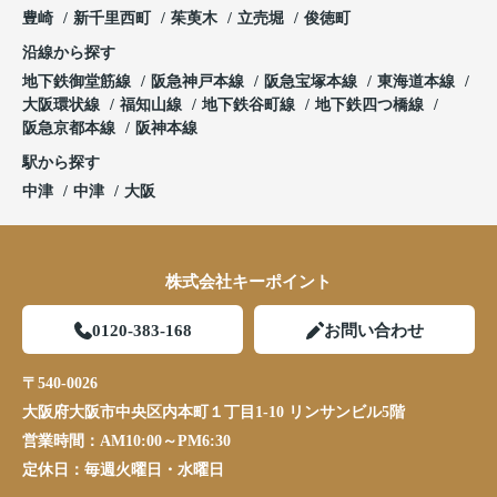
豊崎
新千里西町
茱萸木
立売堀
俊徳町
沿線から探す
地下鉄御堂筋線
阪急神戸本線
阪急宝塚本線
東海道本線
大阪環状線
福知山線
地下鉄谷町線
地下鉄四つ橋線
阪急京都本線
阪神本線
駅から探す
中津
中津
大阪
株式会社キーポイント
0120-383-168
お問い合わせ
〒540-0026
大阪府大阪市中央区内本町１丁目1-10 リンサンビル5階
営業時間：
AM10:00～PM6:30
定休日：
毎週火曜日・水曜日