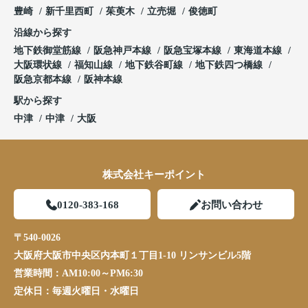
豊崎
新千里西町
茱萸木
立売堀
俊徳町
沿線から探す
地下鉄御堂筋線
阪急神戸本線
阪急宝塚本線
東海道本線
大阪環状線
福知山線
地下鉄谷町線
地下鉄四つ橋線
阪急京都本線
阪神本線
駅から探す
中津
中津
大阪
株式会社キーポイント
0120-383-168
お問い合わせ
〒540-0026
大阪府大阪市中央区内本町１丁目1-10 リンサンビル5階
営業時間：
AM10:00～PM6:30
定休日：
毎週火曜日・水曜日