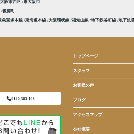
大阪市西区
東大阪市
堀
俊徳町
阪急宝塚本線
東海道本線
大阪環状線
福知山線
地下鉄谷町線
地下鉄
トップページ
スタッフ
お客様の声
0120-383-168
ブログ
アクセスマップ
会社概要