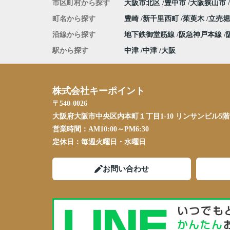
市区町村から探す
大阪市北区
豊中市
大阪狭山市
町名から探す
豊崎
新千里西町
茱萸木
立売
沿線から探す
地下鉄御堂筋線
阪急神戸本線
駅から探す
中津
中津
大阪
株式会社キーポイント
〒540-0026
大阪府大阪市中央区内本町１丁目1-10 リンサンビル5階
営業時間：
AM10:00～PM6:30
定休日：
毎週火曜日・水曜日
お問い合わせ