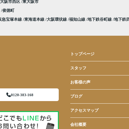
大阪市西区
東大阪市
堀
俊徳町
阪急宝塚本線
東海道本線
大阪環状線
福知山線
地下鉄谷町線
地下鉄
トップページ
スタッフ
お客様の声
0120-383-168
ブログ
アクセスマップ
会社概要