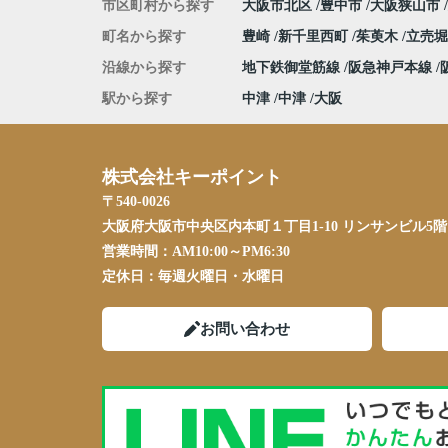
市区町村から探す
大阪市北区
豊中市
大阪狭山市
町名から探す
豊崎
新千里西町
茱萸木
立売
沿線から探す
地下鉄御堂筋線
阪急神戸本線
駅から探す
中津
中津
大阪
株式会社キーポイント
〒540-0026
大阪府大阪市中央区内本町１丁目1-10 リンサンビル5階
営業時間：
AM10:00～PM6:30
定休日：
毎週火曜日・水曜日
お問い合わせ