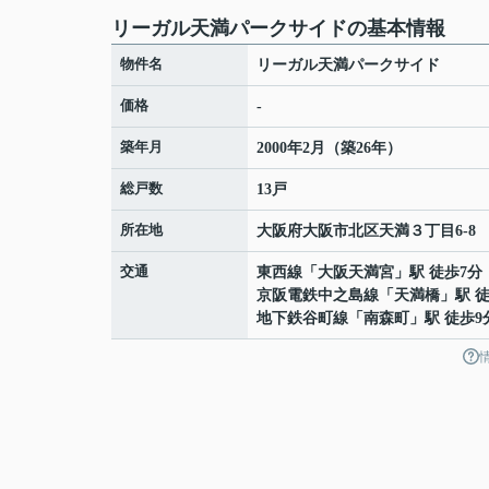
リーガル天満パークサイドの基本情報
物件名
リーガル天満パークサイド
価格
-
築年月
2000年2月（築26年）
総戸数
13戸
所在地
大阪府
大阪市北区
天満
３丁目6-8
交通
東西線
「
大阪天満宮
」駅 徒歩7分
京阪電鉄中之島線
「
天満橋
」駅 
地下鉄谷町線
「
南森町
」駅 徒歩9