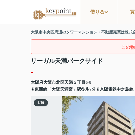
借りる
買
大阪市中央区周辺のタワーマンション・不動産売買は株式
この物
リーガル天満パークサイド
-
大阪府
大阪市北区
天満
３丁目6-8
東西線「大阪天満宮」駅徒歩7分
京阪電鉄中之島線
1
/
10