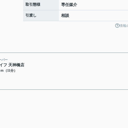
取引態様
専任媒介
引渡し
相談
情報
ーパー
イフ 天神橋店
76ｍ（11分）