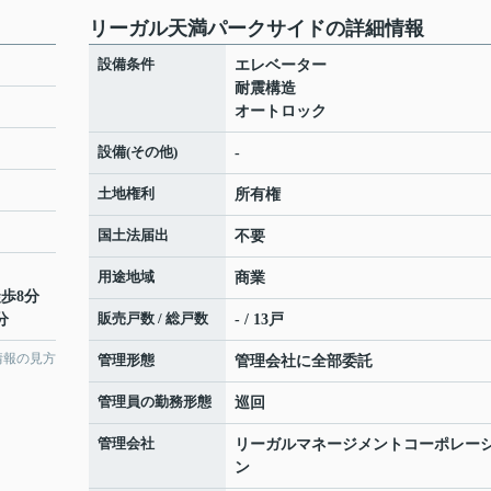
リーガル天満パークサイドの詳細情報
設備条件
エレベーター
耐震構造
オートロック
設備(その他)
-
土地権利
所有権
国土法届出
不要
用途地域
商業
徒歩8分
販売戸数 / 総戸数
分
- / 13戸
情報の見方
管理形態
管理会社に全部委託
管理員の勤務形態
巡回
管理会社
リーガルマネージメントコーポレー
ン