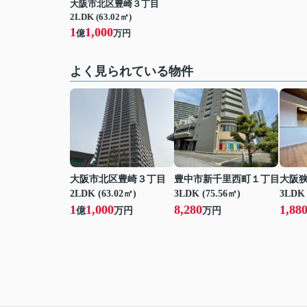
大阪市北区豊崎３丁目
2LDK (63.02㎡)
1
1,000
億
万円
よく見られている物件
大阪市北区豊崎３丁目
豊中市新千里西町１丁目
大阪
2LDK (63.02㎡)
3LDK (75.56㎡)
3LDK 
1
1,000
8,280
1,88
億
万円
万円