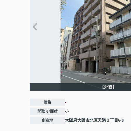
【外観】
価格
-
間取り/面積
-/-
所在地
大阪府
大阪市北区
天満
３丁目6-8