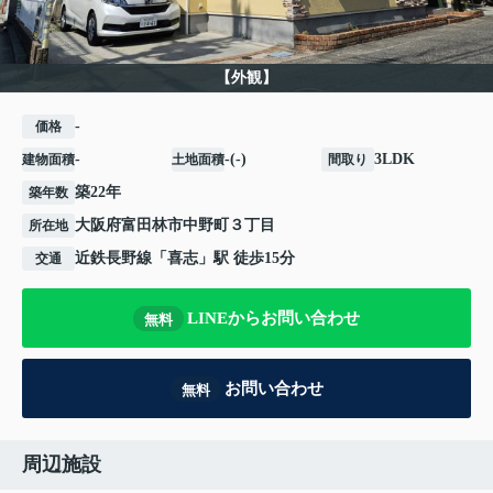
【外観】
-
価格
-
-(-)
3LDK
建物面積
土地面積
間取り
築22年
築年数
大阪府
富田林市
中野町
３丁目
所在地
近鉄長野線
「
喜志
」駅 徒歩15分
交通
LINEからお問い合わせ
無料
お問い合わせ
無料
周辺施設