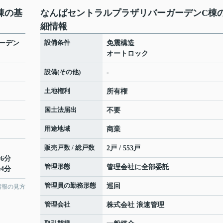
棟の基
なんばセントラルプラザリバーガーデンC棟
細情報
設備条件
ーデン
免震構造
オートロック
設備(その他)
-
土地権利
所有権
国土法届出
不要
用途地域
商業
販売戸数 / 総戸数
2戸 / 553戸
6分
管理形態
管理会社に全部委託
4分
管理員の勤務形態
巡回
情報の見方
管理会社
株式会社 浪速管理