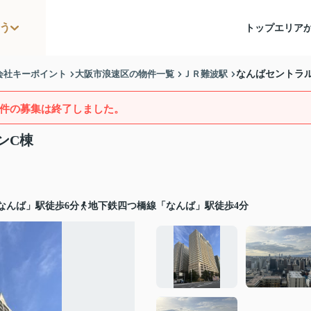
う
トップ
エリア
会社キーポイント
大阪市浪速区の物件一覧
ＪＲ難波駅
なんばセントラ
件の募集は終了しました。
ンC棟
なんば」駅徒歩6分
地下鉄四つ橋線「なんば」駅徒歩4分