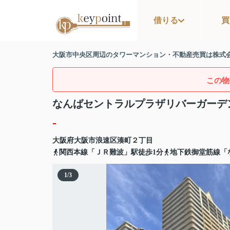
借りる
買
大阪市中央区周辺のタワーマンション・不動産売買は株式
この物
なんばセントラルプラザリバーガーデ
-
大阪府
大阪市浪速区
湊町
２丁目
関西本線「ＪＲ難波」駅徒歩1分
地下鉄御堂筋線「
1
/
3