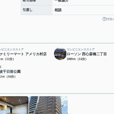
取引態様
一般媒介
引渡し
相談
情報
ンビニエンスストア
コンビニエンスストア
ァミリーマート アメリカ村店
ローソン 西心斎橋二丁目
83ｍ（12分）
1089ｍ（14分）
園
波千日前公園
62ｍ（16分）