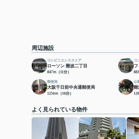
周辺施設
コンビニエンスストア
コ
ローソン 難波二丁目
フ
847ｍ（11分）
8
郵便局
公
大阪千日前中央通郵便局
難
1254ｍ（16分）
12
よく見られている物件