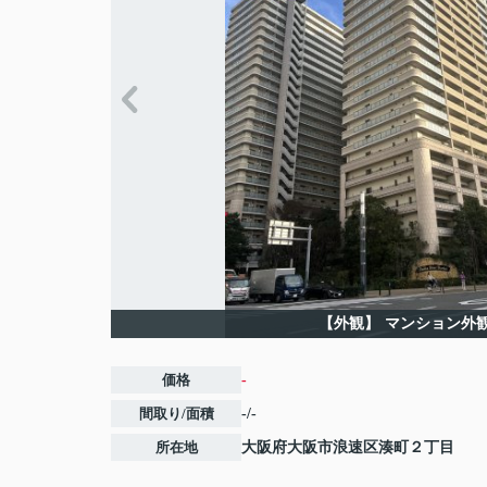
【外観】
マンション外
価格
-
間取り/面積
-/-
所在地
大阪府
大阪市浪速区
湊町
２丁目