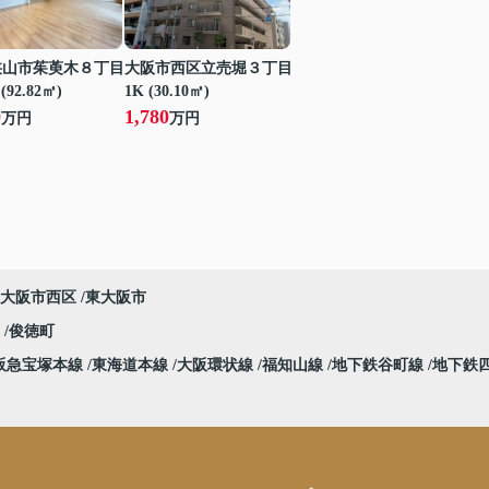
狭山市茱萸木８丁目
大阪市西区立売堀３丁目
(92.82㎡)
1K (30.10㎡)
0
1,780
万円
万円
大阪市西区
東大阪市
堀
俊徳町
阪急宝塚本線
東海道本線
大阪環状線
福知山線
地下鉄谷町線
地下鉄