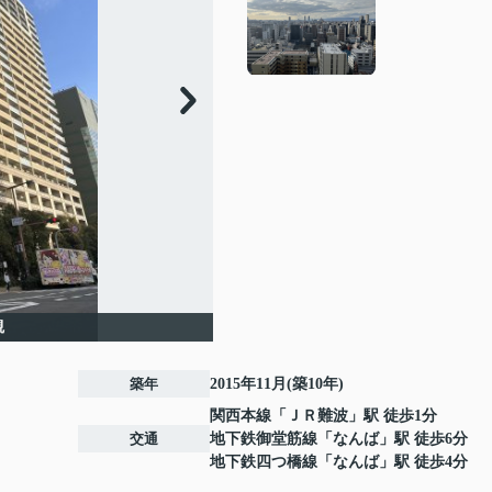
観
築年
2015年11月(築10年)
関西本線
「
ＪＲ難波
」駅 徒歩1分
交通
地下鉄御堂筋線
「
なんば
」駅 徒歩6分
地下鉄四つ橋線
「
なんば
」駅 徒歩4分