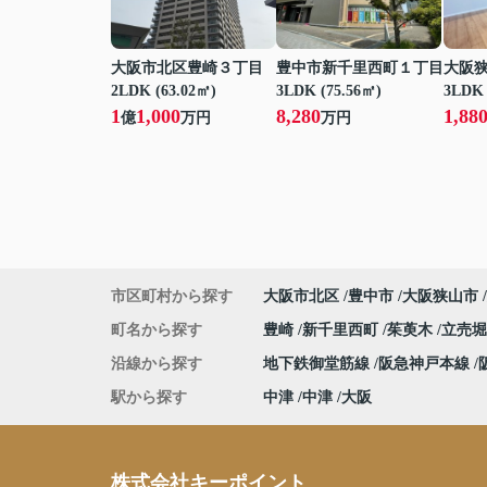
大阪市北区豊崎３丁目
豊中市新千里西町１丁目
大阪
2LDK (63.02㎡)
3LDK (75.56㎡)
3LDK 
1
1,000
8,280
1,88
億
万円
万円
市区町村から探す
大阪市北区
豊中市
大阪狭山市
町名から探す
豊崎
新千里西町
茱萸木
立売
沿線から探す
地下鉄御堂筋線
阪急神戸本線
駅から探す
中津
中津
大阪
株式会社キーポイント