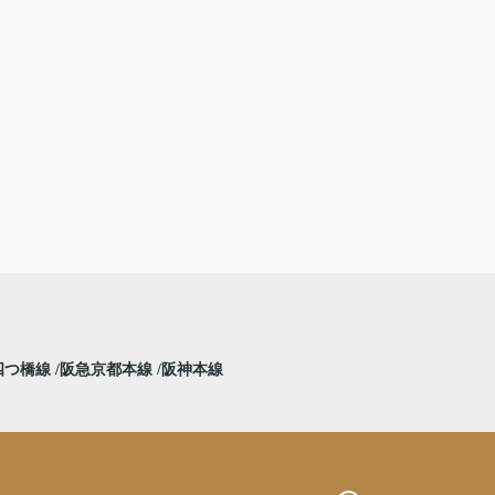
四つ橋線
阪急京都本線
阪神本線