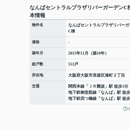
なんばセントラルプラザリバーガーデンC
本情報
物件名
なんばセントラルプラザリバーガ
C棟
価格
-
築年月
2015年11月（築10年）
総戸数
553戸
所在地
大阪府
大阪市浪速区
湊町
２丁目
交通
関西本線
「
ＪＲ難波
」駅 徒歩1分
地下鉄御堂筋線
「
なんば
」駅 徒歩
地下鉄四つ橋線
「
なんば
」駅 徒歩