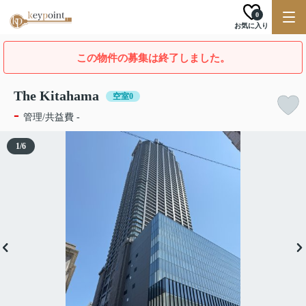
0
お気に入り
この物件の募集は終了しました。
The Kitahama
空室0
-
管理/共益費 -
1
/
6