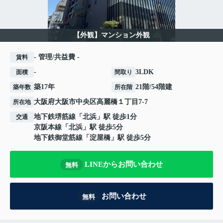
【外観】マンション外観
- 管理/共益費 -
賃料
-
3LDK
面積
間取り
築17年
21階/54階建
築年数
所在階
大阪府
大阪市中央区
高麗橋
１丁目7-7
所在地
地下鉄堺筋線
「
北浜
」駅 徒歩1分
交通
京阪本線
「
北浜
」駅 徒歩5分
地下鉄御堂筋線
「
淀屋橋
」駅 徒歩5分
LINEからお問い合わせ
無料
お問い合わせ
無料