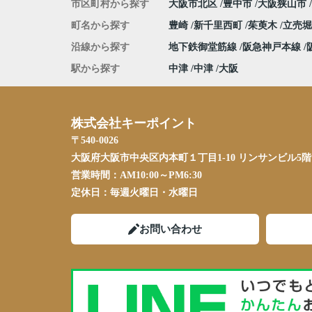
市区町村から探す
大阪市北区
豊中市
大阪狭山市
町名から探す
豊崎
新千里西町
茱萸木
立売
沿線から探す
地下鉄御堂筋線
阪急神戸本線
駅から探す
中津
中津
大阪
株式会社キーポイント
〒540-0026
大阪府大阪市中央区内本町１丁目1-10 リンサンビル5階
営業時間：
AM10:00～PM6:30
定休日：
毎週火曜日・水曜日
お問い合わせ