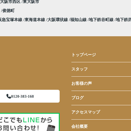
大阪市西区
東大阪市
堀
俊徳町
阪急宝塚本線
東海道本線
大阪環状線
福知山線
地下鉄谷町線
地下鉄
トップページ
スタッフ
お客様の声
0120-383-168
ブログ
アクセスマップ
会社概要