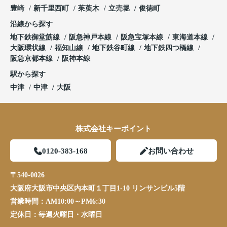
豊崎
新千里西町
茱萸木
立売堀
俊徳町
沿線から探す
地下鉄御堂筋線
阪急神戸本線
阪急宝塚本線
東海道本線
大阪環状線
福知山線
地下鉄谷町線
地下鉄四つ橋線
阪急京都本線
阪神本線
駅から探す
中津
中津
大阪
株式会社キーポイント
0120-383-168
お問い合わせ
〒540-0026
大阪府大阪市中央区内本町１丁目1-10 リンサンビル5階
営業時間：
AM10:00～PM6:30
定休日：
毎週火曜日・水曜日