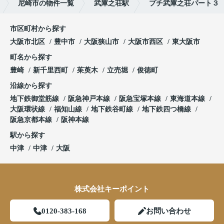
尼崎市の物件一覧
武庫之荘駅
プチ武庫之荘パート３
市区町村から探す
大阪市北区
豊中市
大阪狭山市
大阪市西区
東大阪市
町名から探す
豊崎
新千里西町
茱萸木
立売堀
俊徳町
沿線から探す
地下鉄御堂筋線
阪急神戸本線
阪急宝塚本線
東海道本線
大阪環状線
福知山線
地下鉄谷町線
地下鉄四つ橋線
阪急京都本線
阪神本線
駅から探す
中津
中津
大阪
株式会社キーポイント
0120-383-168
お問い合わせ