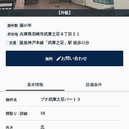
【外観】
築45年
築年数
兵庫県尼崎市武庫之荘８丁目２１
所在地
阪急神戸本線
「
武庫之荘
」駅 徒歩25分
交通
お問い合わせ
無料
基本情報
設備条件
プチ武庫之荘パート３
物件名
1R
間取り / 詳細
北
向き