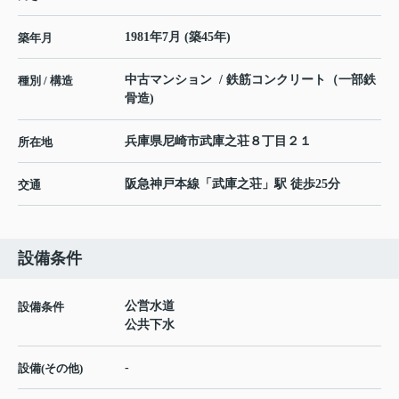
1981年7月 (築45年)
築年月
中古マンション / 鉄筋コンクリート（一部鉄
種別 / 構造
骨造)
兵庫県
尼崎市
武庫之荘
８丁目２１
所在地
阪急神戸本線
「
武庫之荘
」駅 徒歩25分
交通
設備条件
公営水道
設備条件
公共下水
-
設備(その他)