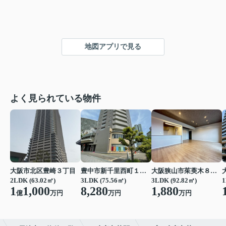
地図アプリで見る
よく見られている物件
大阪市北区豊崎３丁目
豊中市新千里西町１丁目
大阪狭山市茱萸木８丁目
2LDK (63.02㎡)
3LDK (75.56㎡)
3LDK (92.82㎡)
1
1
1,000
8,280
1,880
億
万円
万円
万円